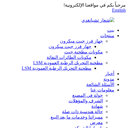
مرحباً بكم في مواقعنا الإلكترونية!
English
بيت
منتجات
جهاز فرز جيت ميكرون
جهاز فرز جيت ميكرون
مكونات مطحنة جيت
مكونات الطائرات النفاثة
مطحنة التحريك الرطبة العمودية LSM
مطحنة التحريك الرطبة العمودية LSM
أخبار
مدونة
الأسئلة الشائعة
معلومات عنا
جولة في المصنع
الشرف والمؤهلات
شهادة
حالة هندسية ذات صلة
مميزاتنا وخدمات ما بعد البيع
معرض
بانوراما الشركة