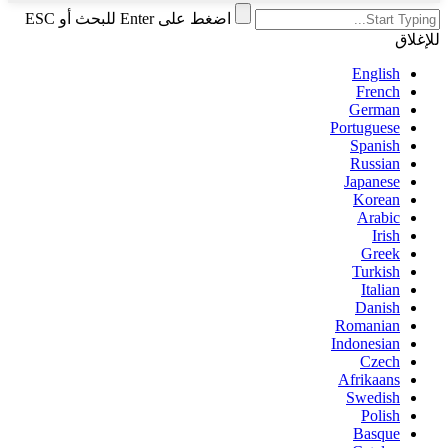
اضغط على Enter للبحث أو ESC
للإغلاق
English
French
German
Portuguese
Spanish
Russian
Japanese
Korean
Arabic
Irish
Greek
Turkish
Italian
Danish
Romanian
Indonesian
Czech
Afrikaans
Swedish
Polish
Basque