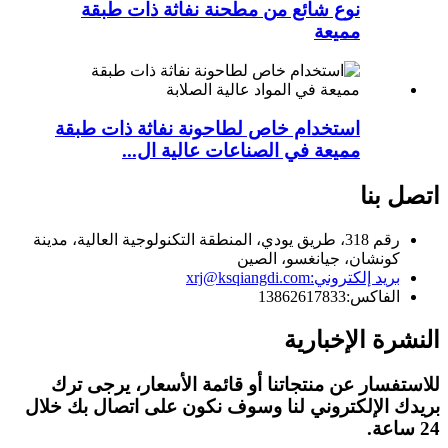
نوع شائع من مطحنة نفاثة ذات طبقة
مميعة
استخدام خاص لطاحونة نفاثة ذات طبقة
مميعة في الصناعات عالية ال...
اتصل بنا
رقم 318، طريق يودي، المنطقة التكنولوجية العالية، مدينة
كونشان، جيانغسو، الصين
بريد إلكتروني:
xrj@ksqiangdi.com
الفاكس:
13862617833
النشرة الإخبارية
للاستفسار عن منتجاتنا أو قائمة الأسعار، يرجى ترك
بريدك الإلكتروني لنا وسوف نكون على اتصال بك خلال
24 ساعة.