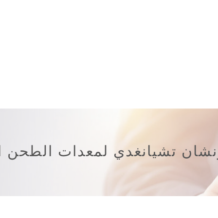
شان تشيانغدي لمعدات الطحن ا