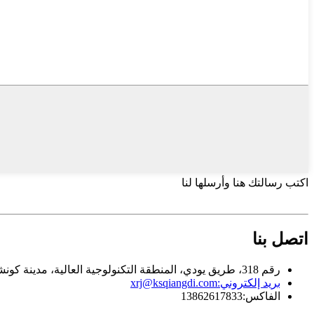
اكتب رسالتك هنا وأرسلها لنا
اتصل بنا
رقم 318، طريق يودي، المنطقة التكنولوجية العالية، مدينة كونشان، جيانغسو، الصين
بريد إلكتروني:
xrj@ksqiangdi.com
الفاكس:
13862617833