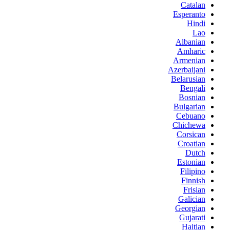
Catalan
Esperanto
Hindi
Lao
Albanian
Amharic
Armenian
Azerbaijani
Belarusian
Bengali
Bosnian
Bulgarian
Cebuano
Chichewa
Corsican
Croatian
Dutch
Estonian
Filipino
Finnish
Frisian
Galician
Georgian
Gujarati
Haitian