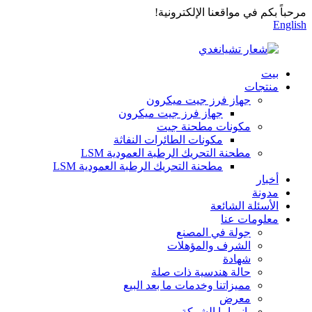
مرحباً بكم في مواقعنا الإلكترونية!
English
بيت
منتجات
جهاز فرز جيت ميكرون
جهاز فرز جيت ميكرون
مكونات مطحنة جيت
مكونات الطائرات النفاثة
مطحنة التحريك الرطبة العمودية LSM
مطحنة التحريك الرطبة العمودية LSM
أخبار
مدونة
الأسئلة الشائعة
معلومات عنا
جولة في المصنع
الشرف والمؤهلات
شهادة
حالة هندسية ذات صلة
مميزاتنا وخدمات ما بعد البيع
معرض
بانوراما الشركة