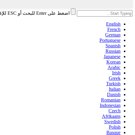
اضغط على Enter للبحث أو ESC للإغلاق
English
French
German
Portuguese
Spanish
Russian
Japanese
Korean
Arabic
Irish
Greek
Turkish
Italian
Danish
Romanian
Indonesian
Czech
Afrikaans
Swedish
Polish
Basque