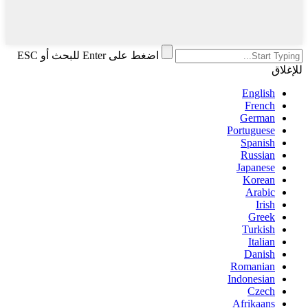
اضغط على Enter للبحث أو ESC
للإغلاق
English
French
German
Portuguese
Spanish
Russian
Japanese
Korean
Arabic
Irish
Greek
Turkish
Italian
Danish
Romanian
Indonesian
Czech
Afrikaans