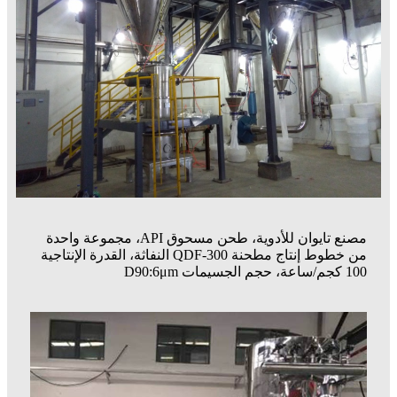
مصنع تايوان للأدوية، طحن مسحوق API، مجموعة واحدة
من خطوط إنتاج مطحنة QDF-300 النفاثة، القدرة الإنتاجية
100 كجم/ساعة، حجم الجسيمات D90:6μm