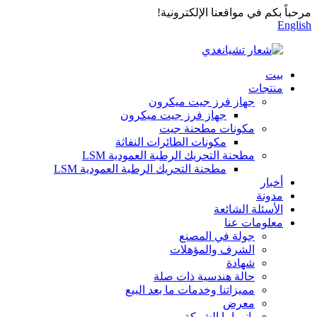
مرحباً بكم في مواقعنا الإلكترونية!
English
بيت
منتجات
جهاز فرز جيت ميكرون
جهاز فرز جيت ميكرون
مكونات مطحنة جيت
مكونات الطائرات النفاثة
مطحنة التحريك الرطبة العمودية LSM
مطحنة التحريك الرطبة العمودية LSM
أخبار
مدونة
الأسئلة الشائعة
معلومات عنا
جولة في المصنع
الشرف والمؤهلات
شهادة
حالة هندسية ذات صلة
مميزاتنا وخدمات ما بعد البيع
معرض
بانوراما الشركة