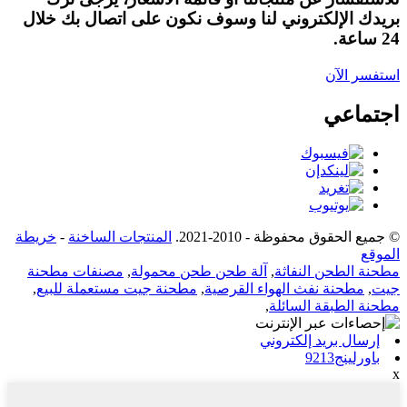
بريدك الإلكتروني لنا وسوف نكون على اتصال بك خلال
24 ساعة.
استفسر الآن
اجتماعي
© جميع الحقوق محفوظة - 2010-2021.
المنتجات الساخنة
-
خريطة
الموقع
مطحنة الطحن النفاثة
,
آلة طحن طحن محمولة
,
مصنفات مطحنة
جيت
,
مطحنة نفث الهواء القرصية
,
مطحنة جيت مستعملة للبيع
,
مطحنة الطبقة السائلة
,
إرسال بريد إلكتروني
باورلينج9213
x