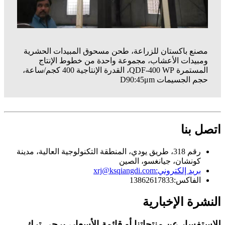
مصنع باكستان للزراعة، طحن مسحوق المبيدات الحشرية
ومبيدات الأعشاب، مجموعة واحدة من خطوط الإنتاج
المستمرة QDF-400 WP، القدرة الإنتاجية 400 كجم/ساعة،
حجم الجسيمات D90:45μm
اتصل بنا
رقم 318، طريق يودي، المنطقة التكنولوجية العالية، مدينة
كونشان، جيانغسو، الصين
بريد إلكتروني:
xrj@ksqiangdi.com
الفاكس:
13862617833
النشرة الإخبارية
للاستفسار عن منتجاتنا أو قائمة الأسعار، يرجى ترك