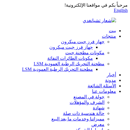
مرحباً بكم في مواقعنا الإلكترونية!
English
بيت
منتجات
جهاز فرز جيت ميكرون
جهاز فرز جيت ميكرون
مكونات مطحنة جيت
مكونات الطائرات النفاثة
مطحنة التحريك الرطبة العمودية LSM
مطحنة التحريك الرطبة العمودية LSM
أخبار
مدونة
الأسئلة الشائعة
معلومات عنا
جولة في المصنع
الشرف والمؤهلات
شهادة
حالة هندسية ذات صلة
مميزاتنا وخدمات ما بعد البيع
معرض
بانوراما الشركة