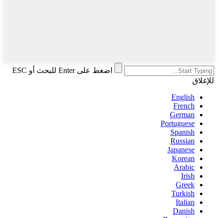
اضغط على Enter للبحث أو ESC
للإغلاق
English
French
German
Portuguese
Spanish
Russian
Japanese
Korean
Arabic
Irish
Greek
Turkish
Italian
Danish