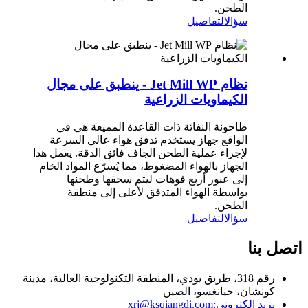
الطحن.
سؤال
التفاصيل
نظام Jet Mill WP - ينطبق على مجال
الكيماويات الزراعية
طاحونة النفاثة ذات القاعدة المميعة هي في
الواقع جهاز يستخدم تدفق هواء عالي السرعة
لإجراء عملية الطحن الجاف فائق الدقة. يعمل هذا
الجهاز بالهواء المضغوط، مما يُسرّع المواد الخام
إلى عبور أربع فوهات ليتم سحقها وطحنها
بواسطة الهواء المتدفق لأعلى إلى منطقة
الطحن.
سؤال
التفاصيل
اتصل بنا
رقم 318، طريق يودي، المنطقة التكنولوجية العالية، مدينة
كونشان، جيانغسو، الصين
بريد إلكتروني:
xrj@ksqiangdi.com