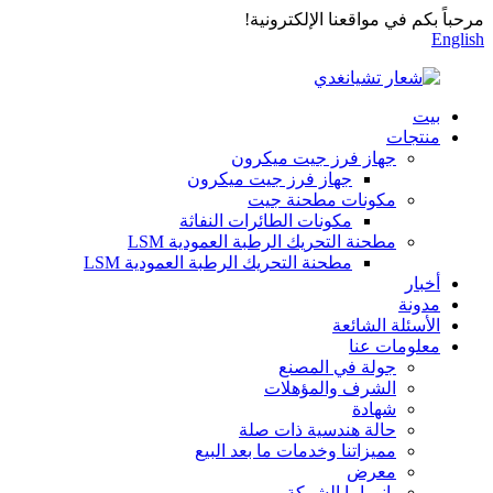
مرحباً بكم في مواقعنا الإلكترونية!
English
بيت
منتجات
جهاز فرز جيت ميكرون
جهاز فرز جيت ميكرون
مكونات مطحنة جيت
مكونات الطائرات النفاثة
مطحنة التحريك الرطبة العمودية LSM
مطحنة التحريك الرطبة العمودية LSM
أخبار
مدونة
الأسئلة الشائعة
معلومات عنا
جولة في المصنع
الشرف والمؤهلات
شهادة
حالة هندسية ذات صلة
مميزاتنا وخدمات ما بعد البيع
معرض
بانوراما الشركة