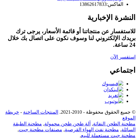
الفاكس:
13862617833
النشرة الإخبارية
للاستفسار عن منتجاتنا أو قائمة الأسعار، يرجى ترك
بريدك الإلكتروني لنا وسوف نكون على اتصال بك خلال
24 ساعة.
استفسر الآن
اجتماعي
© جميع الحقوق محفوظة - 2010-2021.
المنتجات الساخنة
-
خريطة
الموقع
مطحنة الطحن النفاثة
,
آلة طحن طحن محمولة
,
مطحنة الطبقة
السائلة
,
مطحنة نفث الهواء القرصية
,
مصنفات مطحنة جيت
,
مطحنة جيت مستعملة للبيع
,