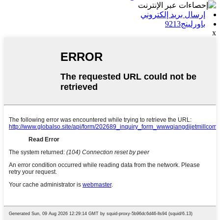
إرسال بريد إلكتروني
باورلينج9213
x