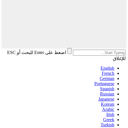
اضغط على Enter للبحث أو ESC
للإغلاق
English
French
German
Portuguese
Spanish
Russian
Japanese
Korean
Arabic
Irish
Greek
Turkish