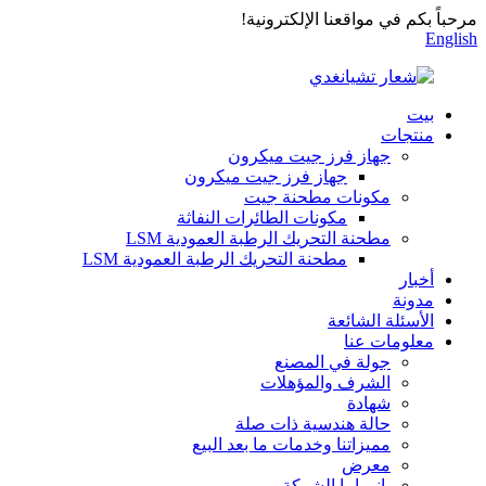
مرحباً بكم في مواقعنا الإلكترونية!
English
بيت
منتجات
جهاز فرز جيت ميكرون
جهاز فرز جيت ميكرون
مكونات مطحنة جيت
مكونات الطائرات النفاثة
مطحنة التحريك الرطبة العمودية LSM
مطحنة التحريك الرطبة العمودية LSM
أخبار
مدونة
الأسئلة الشائعة
معلومات عنا
جولة في المصنع
الشرف والمؤهلات
شهادة
حالة هندسية ذات صلة
مميزاتنا وخدمات ما بعد البيع
معرض
بانوراما الشركة