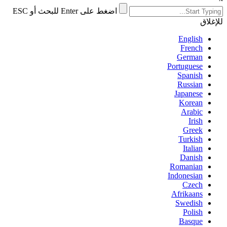
اضغط على Enter للبحث أو ESC
للإغلاق
English
French
German
Portuguese
Spanish
Russian
Japanese
Korean
Arabic
Irish
Greek
Turkish
Italian
Danish
Romanian
Indonesian
Czech
Afrikaans
Swedish
Polish
Basque