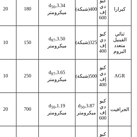
كيو
d
,3.34
دي
50
20
180
كيرارا
400(شبكة)
إف
ميكرومتر
600
ثنائي
كيو
d
,3.50
الفينيل
دي
97
325(شبكة)
150
10
متعدد
إف
ميكرومتر
400
البروم
كيو
d
,3.65
دي
97
10
250
AGR
500(شبكة)
إف
ميكرومتر
400
كيو
d
,1.19
d
,3.87
دي
50
50
20
700
الجرافيت
إف
ميكرومتر
ميكرومتر
600
كيو