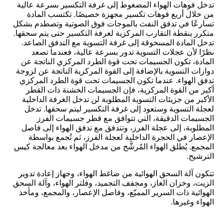
تدخل فوهات الهواء المضغوط إلى غرفة التكسير بسرعة عالية
من خلال أربع فوهات تكسير مجهزة خصيصًا. تكتسب المادة
تسارعًا في تدفق النفث بالموجات فوق الصوتية وتصطدم بشكل
متكرر بنقطة التقارب المركزية لغرفة التكسير حتى يتم سحقها.
تدخل المادة المسحوقة إلى غرفة التسوية مع التدفق الصاعد.
نظرًا لأن عجلات التسوية تدور بسرعة عالية، فعندما تصعد
المادة، تكون الجسيمات تحت قوة الطرد المركزي الناتجة عن
دوارات التسوية بالإضافة إلى القوة المركزية الناتجة عن لزوجة
تدفق الهواء. عندما تكون الجسيمات تحت قوة الطرد المركزي
أكبر من القوة المركزية، فإن الجسيمات الخشنة ذات القطر
الأكبر من جزيئات التسوية المطلوبة لن تدخل الغرفة الداخلية
لعجلة التسوية وستعود إلى غرفة التكسير ليتم سحقها. تدخل
الجسيمات الدقيقة، التي تتوافق مع قطر جسيمات الفرز
المطلوبة، إلى عجلة الفرز، وتتدفق مع تدفق الهواء إلى فاصل
الإعصار في الحجرة الداخلية لعجلة الفرز، ثم تُجمع بواسطة
المجمع. يُطلق الهواء المُرشَّح من مدخل الهواء بعد معالجة كيس
الترشيح.
تتكون آلة السحق الهوائية من ضاغط الهواء، وجهاز إعادة تدوير
الزيت، وخزان الغاز، ومجفف التجميد، وفلتر الهواء، وآلة السحق
الهوائية ذات السرير المميّع، وفاصل الإعصار، والمجمع، ومأخذ
الهواء وغيرها.