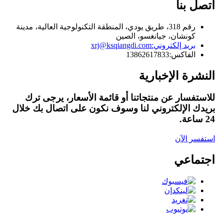
اتصل بنا
رقم 318، طريق يودي، المنطقة التكنولوجية العالية، مدينة
كونشان، جيانغسو، الصين
بريد إلكتروني:
xrj@ksqiangdi.com
الفاكس:
13862617833
النشرة الإخبارية
للاستفسار عن منتجاتنا أو قائمة الأسعار، يرجى ترك
بريدك الإلكتروني لنا وسوف نكون على اتصال بك خلال
24 ساعة.
استفسر الآن
اجتماعي