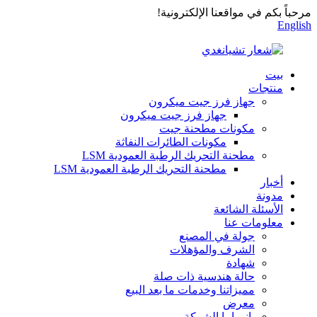
مرحباً بكم في مواقعنا الإلكترونية!
English
بيت
منتجات
جهاز فرز جيت ميكرون
جهاز فرز جيت ميكرون
مكونات مطحنة جيت
مكونات الطائرات النفاثة
مطحنة التحريك الرطبة العمودية LSM
مطحنة التحريك الرطبة العمودية LSM
أخبار
مدونة
الأسئلة الشائعة
معلومات عنا
جولة في المصنع
الشرف والمؤهلات
شهادة
حالة هندسية ذات صلة
مميزاتنا وخدمات ما بعد البيع
معرض
بانوراما الشركة