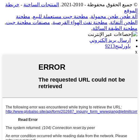
© جميع الحقوق محفوظة - 2010-2021.
المنتجات الساخنة
-
خريطة
الموقع
آلة طحن طحن محمولة
,
مطحنة جيت مستعملة للبيع
,
مطحنة
الطحن النفاثة
,
مطحنة نفث الهواء القرصية
,
مصنفات مطحنة جيت
,
مطحنة الطبقة السائلة
,
إرسال بريد إلكتروني
باورلينج9213
x