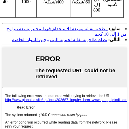
40
1000
60(شبكة)
400(شبكة)
الأسود
إف
800
سابق:
مطحنة نفاثة مميعة للاستخدام في المختبر بسعة تتراوح
من 1 إلى 10 كجم
التالي:
نظام طاحونة نفاثة لحماية النيتروجين للمواد الخاصة