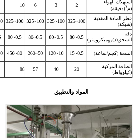
استهلاك الهواء
10
6
3
2
3
(م
(دقيقة)
قطر المادة المغذية
325
100~325
100~325
100~325
100~325
(شبكة)
دقة
0
0.5~80
0.5~80
0.5~80
0.5~80
السحق(د)
ميكرومتر)
97
السعة (كجم/ساعة)
0.5~15
10~120
50~260
80~450
600
الطاقة المركبة
88
57
40
20
(كيلوواط)
المواد والتطبيق