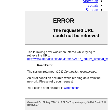
Slovenian
Somali
Samoan
Scots Gaelic
Shona
Sindhi
Sundanese
Swahili
Tajik
Tamil
Telugu
Thai
Ukrainian
Urdu
Uzbek
Vietnamese
Welsh
Xhosa
Yiddish
Yoruba
Zulu
Kinyarwanda
Tatar
Oriya
Turkmen