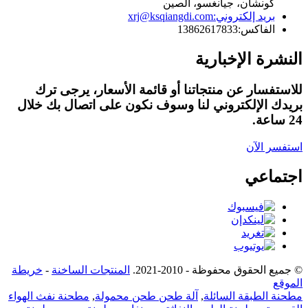
كونشان، جيانغسو، الصين
بريد إلكتروني:
xrj@ksqiangdi.com
الفاكس:
13862617833
النشرة الإخبارية
للاستفسار عن منتجاتنا أو قائمة الأسعار، يرجى ترك
بريدك الإلكتروني لنا وسوف نكون على اتصال بك خلال
24 ساعة.
استفسر الآن
اجتماعي
© جميع الحقوق محفوظة - 2010-2021.
المنتجات الساخنة
-
خريطة
الموقع
مطحنة الطبقة السائلة
,
آلة طحن طحن محمولة
,
مطحنة نفث الهواء