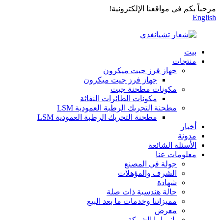
مرحباً بكم في مواقعنا الإلكترونية!
English
بيت
منتجات
جهاز فرز جيت ميكرون
جهاز فرز جيت ميكرون
مكونات مطحنة جيت
مكونات الطائرات النفاثة
مطحنة التحريك الرطبة العمودية LSM
مطحنة التحريك الرطبة العمودية LSM
أخبار
مدونة
الأسئلة الشائعة
معلومات عنا
جولة في المصنع
الشرف والمؤهلات
شهادة
حالة هندسية ذات صلة
مميزاتنا وخدمات ما بعد البيع
معرض
بانوراما الشركة