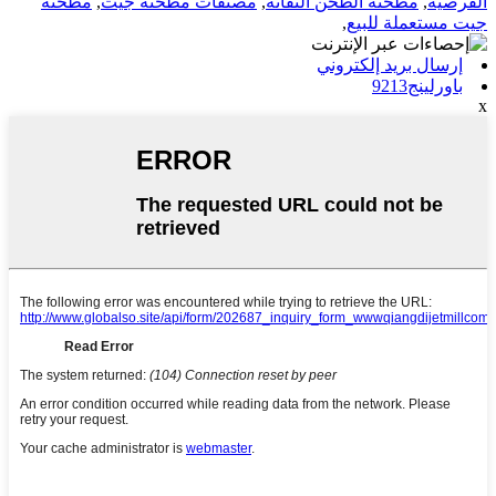
القرصية
,
مطحنة الطحن النفاثة
,
مصنفات مطحنة جيت
,
مطحنة
جيت مستعملة للبيع
,
إرسال بريد إلكتروني
باورلينج9213
x