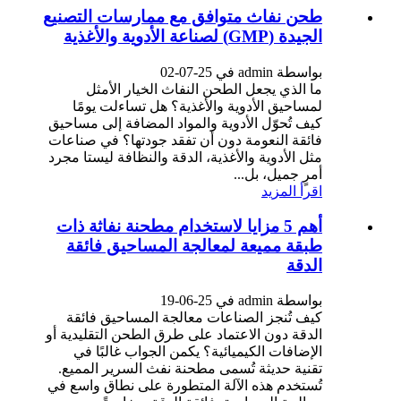
طحن نفاث متوافق مع ممارسات التصنيع
الجيدة (GMP) لصناعة الأدوية والأغذية
بواسطة admin في 25-07-02
ما الذي يجعل الطحن النفاث الخيار الأمثل
لمساحيق الأدوية والأغذية؟ هل تساءلت يومًا
كيف تُحوّل الأدوية والمواد المضافة إلى مساحيق
فائقة النعومة دون أن تفقد جودتها؟ في صناعات
مثل الأدوية والأغذية، الدقة والنظافة ليستا مجرد
أمرٍ جميل، بل...
اقرأ المزيد
أهم 5 مزايا لاستخدام مطحنة نفاثة ذات
طبقة مميعة لمعالجة المساحيق فائقة
الدقة
بواسطة admin في 25-06-19
كيف تُنجز الصناعات معالجة المساحيق فائقة
الدقة دون الاعتماد على طرق الطحن التقليدية أو
الإضافات الكيميائية؟ يكمن الجواب غالبًا في
تقنية حديثة تُسمى مطحنة نفث السرير المميع.
تُستخدم هذه الآلة المتطورة على نطاق واسع في