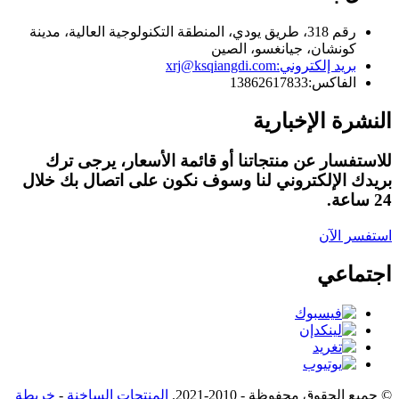
رقم 318، طريق يودي، المنطقة التكنولوجية العالية، مدينة
كونشان، جيانغسو، الصين
بريد إلكتروني:
xrj@ksqiangdi.com
الفاكس:
13862617833
النشرة الإخبارية
للاستفسار عن منتجاتنا أو قائمة الأسعار، يرجى ترك
بريدك الإلكتروني لنا وسوف نكون على اتصال بك خلال
24 ساعة.
استفسر الآن
اجتماعي
© جميع الحقوق محفوظة - 2010-2021.
المنتجات الساخنة
-
خريطة