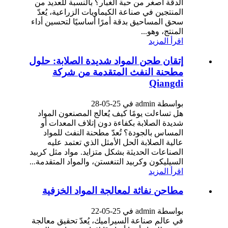
الدقة أصغر من حبة الغبار؟ بالنسبة للعديد من
المنتجين في صناعة الكيماويات الزراعية، يُعدّ
سحق المساحيق بدقة أمرًا أساسيًا لتحسين أداء
المنتج، وهو...
اقرأ المزيد
إتقان طحن المواد شديدة الصلابة: حلول
مطحنة النفث المتقدمة من شركة
Qiangdi
بواسطة admin في 25-05-28
هل تساءلت يومًا كيف يُعالج المصنعون المواد
شديدة الصلابة بكفاءة دون إتلاف المعدات أو
المساس بالجودة؟ تُعدّ مطحنة النفث للمواد
عالية الصلابة الحل الأمثل الذي تعتمد عليه
الصناعات الحديثة بشكل متزايد. مواد مثل كربيد
السيليكون وكربيد التنغستن، والمواد المتقدمة...
اقرأ المزيد
مطاحن نفاثة لمعالجة المواد الخزفية
بواسطة admin في 25-05-22
في عالم صناعة السيراميك، يُعدّ تحقيق معالجة