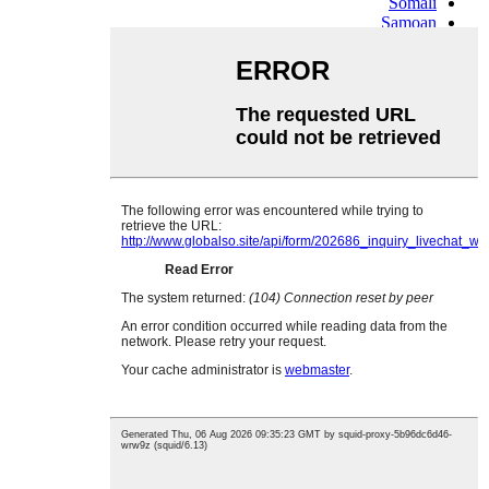
Somali
Samoan
Scots Gaelic
Shona
Sindhi
Sundanese
Swahili
Tajik
Tamil
Telugu
Thai
Ukrainian
Urdu
Uzbek
Vietnamese
Welsh
Xhosa
Yiddish
Yoruba
Zulu
Kinyarwanda
Tatar
Oriya
Turkmen
Uyghur