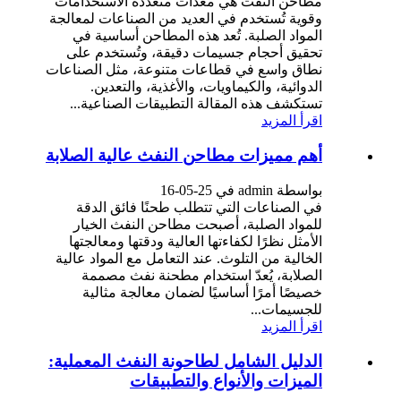
مطاحن النفث هي معدات متعددة الاستخدامات
وقوية تُستخدم في العديد من الصناعات لمعالجة
المواد الصلبة. تُعد هذه المطاحن أساسية في
تحقيق أحجام جسيمات دقيقة، وتُستخدم على
نطاق واسع في قطاعات متنوعة، مثل الصناعات
الدوائية، والكيماويات، والأغذية، والتعدين.
تستكشف هذه المقالة التطبيقات الصناعية...
اقرأ المزيد
أهم مميزات مطاحن النفث عالية الصلابة
بواسطة admin في 25-05-16
في الصناعات التي تتطلب طحنًا فائق الدقة
للمواد الصلبة، أصبحت مطاحن النفث الخيار
الأمثل نظرًا لكفاءتها العالية ودقتها ومعالجتها
الخالية من التلوث. عند التعامل مع المواد عالية
الصلابة، يُعدّ استخدام مطحنة نفث مصممة
خصيصًا أمرًا أساسيًا لضمان معالجة مثالية
للجسيمات...
اقرأ المزيد
الدليل الشامل لطاحونة النفث المعملية:
الميزات والأنواع والتطبيقات