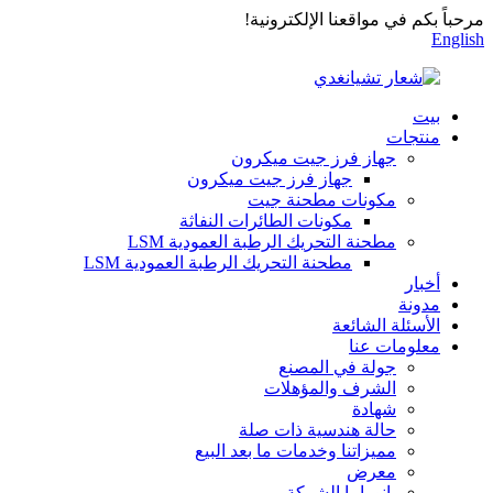
مرحباً بكم في مواقعنا الإلكترونية!
English
بيت
منتجات
جهاز فرز جيت ميكرون
جهاز فرز جيت ميكرون
مكونات مطحنة جيت
مكونات الطائرات النفاثة
مطحنة التحريك الرطبة العمودية LSM
مطحنة التحريك الرطبة العمودية LSM
أخبار
مدونة
الأسئلة الشائعة
معلومات عنا
جولة في المصنع
الشرف والمؤهلات
شهادة
حالة هندسية ذات صلة
مميزاتنا وخدمات ما بعد البيع
معرض
بانوراما الشركة