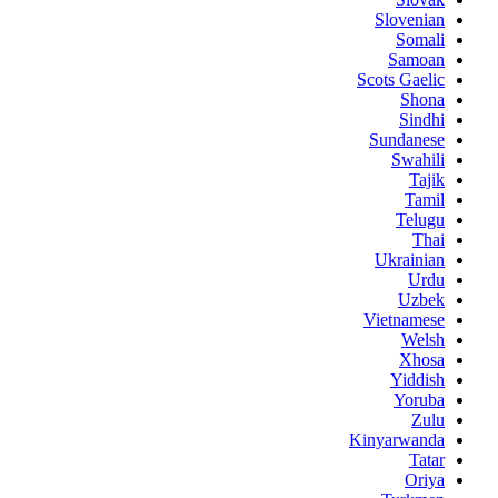
Slovenian
Somali
Samoan
Scots Gaelic
Shona
Sindhi
Sundanese
Swahili
Tajik
Tamil
Telugu
Thai
Ukrainian
Urdu
Uzbek
Vietnamese
Welsh
Xhosa
Yiddish
Yoruba
Zulu
Kinyarwanda
Tatar
Oriya