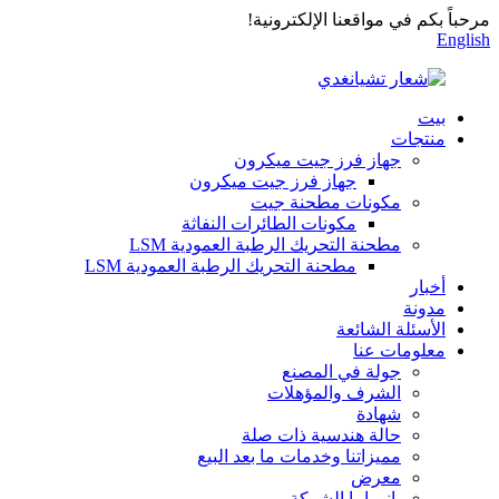
مرحباً بكم في مواقعنا الإلكترونية!
English
بيت
منتجات
جهاز فرز جيت ميكرون
جهاز فرز جيت ميكرون
مكونات مطحنة جيت
مكونات الطائرات النفاثة
مطحنة التحريك الرطبة العمودية LSM
مطحنة التحريك الرطبة العمودية LSM
أخبار
مدونة
الأسئلة الشائعة
معلومات عنا
جولة في المصنع
الشرف والمؤهلات
شهادة
حالة هندسية ذات صلة
مميزاتنا وخدمات ما بعد البيع
معرض
بانوراما الشركة