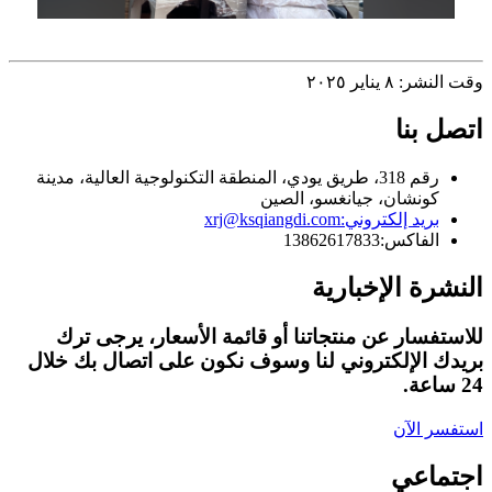
وقت النشر: ٨ يناير ٢٠٢٥
اتصل بنا
رقم 318، طريق يودي، المنطقة التكنولوجية العالية، مدينة
كونشان، جيانغسو، الصين
بريد إلكتروني:
xrj@ksqiangdi.com
الفاكس:
13862617833
النشرة الإخبارية
للاستفسار عن منتجاتنا أو قائمة الأسعار، يرجى ترك
بريدك الإلكتروني لنا وسوف نكون على اتصال بك خلال
24 ساعة.
استفسر الآن
اجتماعي