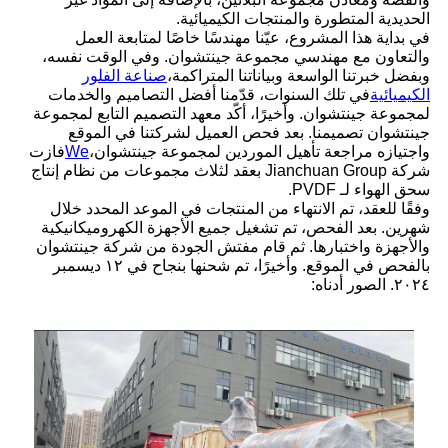
الحديدية المتطورة والمنتجات الكيميائية.
في بداية هذا المشروع، عيّنا مهندسًا خاصًا لمتابعة العمل
والتعاون مع مهندسي مجموعة جينتشوان. وفي الوقت نفسه،
وبفضل خبرتنا الواسعة وبياناتنا المتراكمة،
صناعة الفلور
الكيميائية
في تلك السنوات، قدّمنا أفضل التصاميم والخدمات
لمجموعة جينتشوان. وأخيرًا، أكّد معهد التصميم التابع لمجموعة
جينتشوان تصميمنا. بعد فحص العميل لشركتنا في الموقع
واجتيازه مراجعة تأهيل الموردين لمجموعة جينتشوان،
We
فازت
شركة Jianchuan Group بعقد لثلاث مجموعات من نظام إنتاج
سحق الهواء لـ PVDF.
وفقًا للعقد، تم الانتهاء من المنتجات في الموعد المحدد خلال
شهرين. بعد الفحص، تم تشغيل جميع الأجهزة الكهروميكانيكية
والأجهزة واختبارها. ثم قام مفتش الجودة من شركة جينتشوان
بالفحص في الموقع. وأخيرًا، تم شحنها بنجاح في ١٢ ديسمبر
٢٠٢٤. الصور أدناه: