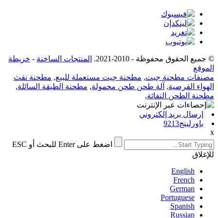
© جميع الحقوق محفوظة - 2010-2021.
المنتجات الساخنة
-
خريطة
الموقع
مصنفات مطحنة جيت
,
مطحنة جيت مستعملة للبيع
,
مطحنة نفث
الهواء القرصية
,
آلة طحن طحن محمولة
,
مطحنة الطبقة السائلة
,
مطحنة الطحن النفاثة
,
إرسال بريد إلكتروني
باورلينج9213
x
اضغط على Enter للبحث أو ESC
للإغلاق
English
French
German
Portuguese
Spanish
Russian