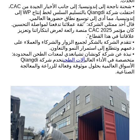
الحدث.
• شحنة ناجحة إلى إندونيسيا: إلى جانب الأخبار الجيدة من CAC،
احتفلت شركة Qiangdi بالتسليم السلس لخط إنتاج WP إلى
إندونيسيا، مما أدى إلى توسيع نطاق حضورها العالمي.
قال أحد ممثلي الشركة: "ثقة عملائنا تدفعنا لمواصلة التحسين.
كان مؤتمر CAC 2025 منصة رائعة لعرض ابتكاراتنا وتعزيز
علاقاتنا في هذا القطاع".
• تتقدم الشركة بالشكر لجميع الزوار والشركاء والعملاء على
دعمهم وتتطلع إلى استمرار النمو والتعاون.
• نبذة عن شركة كونشان تشيانغدي لمعدات الطحن المحدودة:
متخصصة في الأداء العالي
آلات الطحن
تخدم شركة Qiangdi
الأسواق العالمية بحلول موثوقة وفعالة للزراعة والمعالجة
الصناعية.