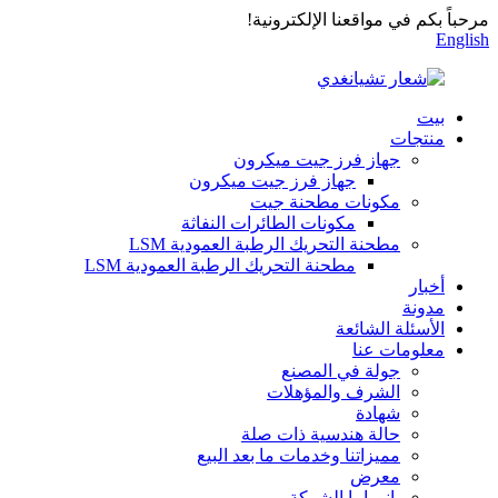
مرحباً بكم في مواقعنا الإلكترونية!
English
بيت
منتجات
جهاز فرز جيت ميكرون
جهاز فرز جيت ميكرون
مكونات مطحنة جيت
مكونات الطائرات النفاثة
مطحنة التحريك الرطبة العمودية LSM
مطحنة التحريك الرطبة العمودية LSM
أخبار
مدونة
الأسئلة الشائعة
معلومات عنا
جولة في المصنع
الشرف والمؤهلات
شهادة
حالة هندسية ذات صلة
مميزاتنا وخدمات ما بعد البيع
معرض
بانوراما الشركة