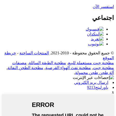
استفسر الآن
اجتماعي
© جميع الحقوق محفوظة - 2010-2021.
المنتجات الساخنة
-
خريطة
الموقع
مطحنة جيت مستعملة للبيع
,
مطحنة الطبقة السائلة
,
مصنفات
مطحنة جيت
,
مطحنة نفث الهواء القرصية
,
مطحنة الطحن النفاثة
,
آلة طحن طحن محمولة
,
إرسال بريد إلكتروني
باورلينج9213
x