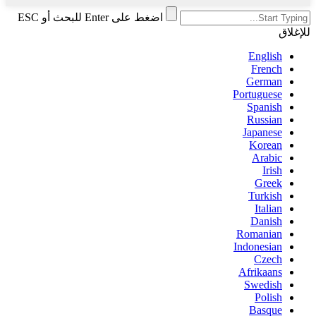
اضغط على Enter للبحث أو ESC
للإغلاق
English
French
German
Portuguese
Spanish
Russian
Japanese
Korean
Arabic
Irish
Greek
Turkish
Italian
Danish
Romanian
Indonesian
Czech
Afrikaans
Swedish
Polish
Basque